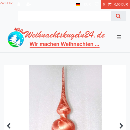
Zum Blog
EUR
0
0,00 EUR
☰