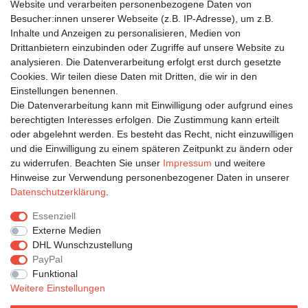
Website und verarbeiten personenbezogene Daten von
Besucher:innen unserer Webseite (z.B. IP-Adresse), um z.B.
Inhalte und Anzeigen zu personalisieren, Medien von
Bleiben Sie auf dem Laufenden ...
Drittanbietern einzubinden oder Zugriffe auf unsere Website zu
Newsletter
E-MAIL **
analysieren. Die Datenverarbeitung erfolgt erst durch gesetzte
Honig
Cookies. Wir teilen diese Daten mit Dritten, die wir in den
Einstellungen benennen.
Hiermit bestätige ich, dass ich die
Daten­schutz­erklärung
gelesen habe. Meine
Die Datenverarbeitung kann mit Einwilligung oder aufgrund eines
Einwilligung kann ich jederzeit widerrufen.**
berechtigten Interesses erfolgen. Die Zustimmung kann erteilt
oder abgelehnt werden. Es besteht das Recht, nicht einzuwilligen
Abonnieren
und die Einwilligung zu einem späteren Zeitpunkt zu ändern oder
** Hierbei handelt es sich um ein Pflichtfeld.
zu widerrufen. Beachten Sie unser
Impressum
und weitere
Hinweise zur Verwendung personenbezogener Daten in unserer
Daten­schutz­erklärung
.
Impressum
Daten­schutz­erklärung
AGB
Essenziell
Externe Medien
DHL Wunschzustellung
Widerrufs­recht
Kontakt
Vertrag widerrufen
PayPal
Funktional
Weitere Einstellungen