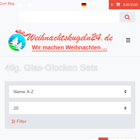
Zum Blog
EUR
0
0,00 EUR
☰
4tlg. Glas-Glocken Sets
Filter