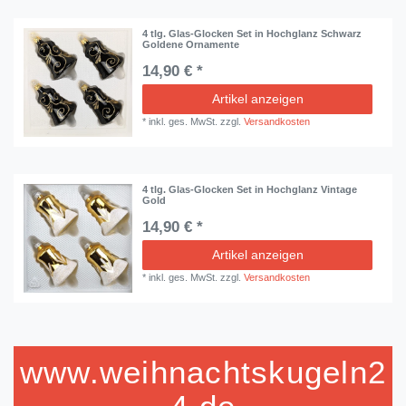
4 tlg. Glas-Glocken Set in Hochglanz Schwarz
Goldene Ornamente
14,90 € *
Artikel anzeigen
*
inkl. ges. MwSt.
zzgl.
Versandkosten
4 tlg. Glas-Glocken Set in Hochglanz Vintage
Gold
14,90 € *
Artikel anzeigen
*
inkl. ges. MwSt.
zzgl.
Versandkosten
www.weihnachtskugeln2