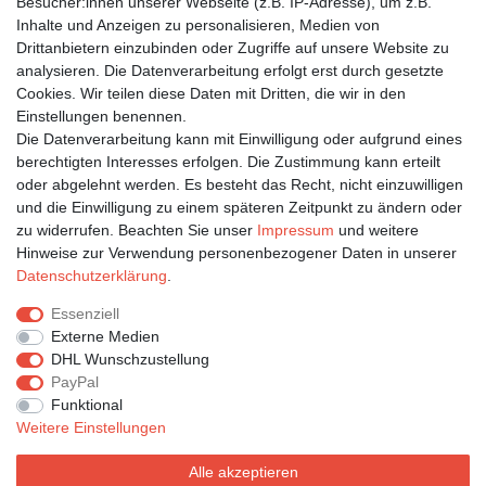
Besucher:innen unserer Webseite (z.B. IP-Adresse), um z.B.
Inhalte und Anzeigen zu personalisieren, Medien von
Bleiben Sie auf dem Laufenden ...
Drittanbietern einzubinden oder Zugriffe auf unsere Website zu
Newsletter
E-MAIL **
analysieren. Die Datenverarbeitung erfolgt erst durch gesetzte
Honig
Cookies. Wir teilen diese Daten mit Dritten, die wir in den
Einstellungen benennen.
Hiermit bestätige ich, dass ich die
Daten­schutz­erklärung
gelesen habe. Meine
Die Datenverarbeitung kann mit Einwilligung oder aufgrund eines
Einwilligung kann ich jederzeit widerrufen.**
berechtigten Interesses erfolgen. Die Zustimmung kann erteilt
oder abgelehnt werden. Es besteht das Recht, nicht einzuwilligen
Abonnieren
und die Einwilligung zu einem späteren Zeitpunkt zu ändern oder
** Hierbei handelt es sich um ein Pflichtfeld.
zu widerrufen. Beachten Sie unser
Impressum
und weitere
Hinweise zur Verwendung personenbezogener Daten in unserer
Daten­schutz­erklärung
.
Impressum
Daten­schutz­erklärung
AGB
Essenziell
Externe Medien
DHL Wunschzustellung
Widerrufs­recht
Kontakt
Vertrag widerrufen
PayPal
Funktional
Weitere Einstellungen
Alle akzeptieren