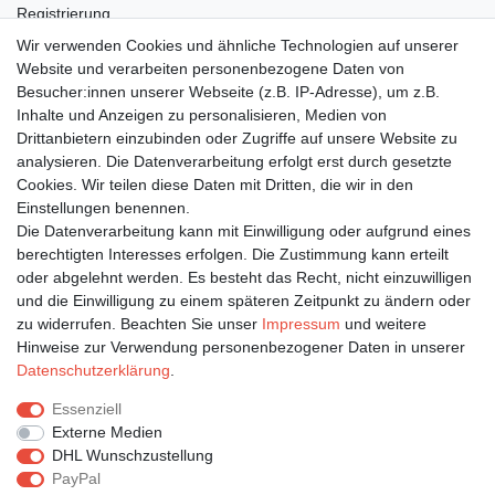
Registrierung
Wunschliste
Wir verwenden Cookies und ähnliche Technologien auf unserer
Warenkorb
Website und verarbeiten personenbezogene Daten von
Besucher:innen unserer Webseite (z.B. IP-Adresse), um z.B.
Inhalte und Anzeigen zu personalisieren, Medien von
Bleiben Sie auf dem Laufenden ...
Drittanbietern einzubinden oder Zugriffe auf unsere Website zu
Newsletter
E-MAIL **
analysieren. Die Datenverarbeitung erfolgt erst durch gesetzte
Honig
Cookies. Wir teilen diese Daten mit Dritten, die wir in den
Einstellungen benennen.
Hiermit bestätige ich, dass ich die
Daten­schutz­erklärung
gelesen habe. Meine
Die Datenverarbeitung kann mit Einwilligung oder aufgrund eines
Einwilligung kann ich jederzeit widerrufen.**
berechtigten Interesses erfolgen. Die Zustimmung kann erteilt
oder abgelehnt werden. Es besteht das Recht, nicht einzuwilligen
Abonnieren
und die Einwilligung zu einem späteren Zeitpunkt zu ändern oder
** Hierbei handelt es sich um ein Pflichtfeld.
zu widerrufen. Beachten Sie unser
Impressum
und weitere
Hinweise zur Verwendung personenbezogener Daten in unserer
Daten­schutz­erklärung
.
Impressum
Daten­schutz­erklärung
AGB
Essenziell
Externe Medien
DHL Wunschzustellung
Widerrufs­recht
Kontakt
Vertrag widerrufen
PayPal