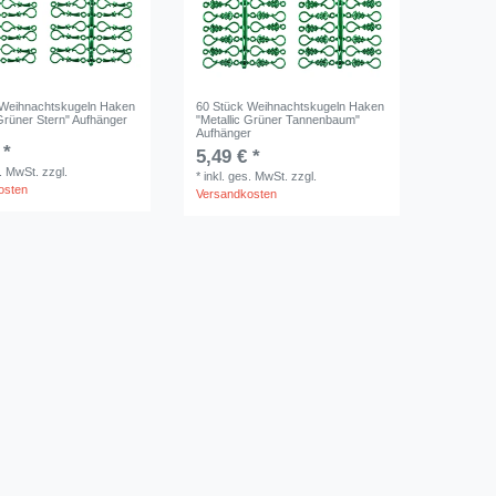
 Weihnachtskugeln Haken
60 Stück Weihnachtskugeln Haken
 Grüner Stern" Aufhänger
"Metallic Grüner Tannenbaum"
Aufhänger
 *
5,49 € *
s. MwSt.
zzgl.
*
inkl. ges. MwSt.
zzgl.
osten
Versandkosten