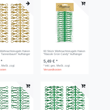
 Weihnachtskugeln Haken
60 Stück Weihnachtskugeln Haken
r Tannenbaum" Aufhänger
"Klassik Grün Candy" Aufhänger
 *
5,49 € *
s. MwSt.
zzgl.
*
inkl. ges. MwSt.
zzgl.
osten
Versandkosten