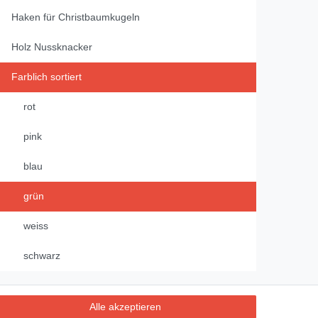
Haken für Christbaumkugeln
Holz Nussknacker
Farblich sortiert
rot
pink
blau
grün
weiss
schwarz
Alle akzeptieren