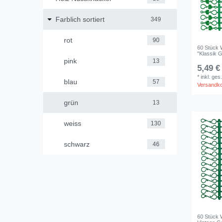
Farblich sortiert
349
rot
90
60 Stück 
"Klassik 
pink
13
5,49 €
*
inkl. ges
blau
57
Versandk
grün
13
weiss
130
schwarz
46
60 Stück 