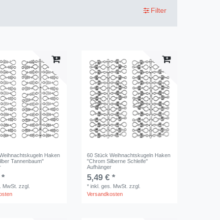
Filter
 Weihnachtskugeln Haken
60 Stück Weihnachtskugeln Haken
ilber Tannenbaum"
"Chrom Silberne Schleife"
r
Aufhänger
 *
5,49 € *
s. MwSt.
zzgl.
*
inkl. ges. MwSt.
zzgl.
osten
Versandkosten