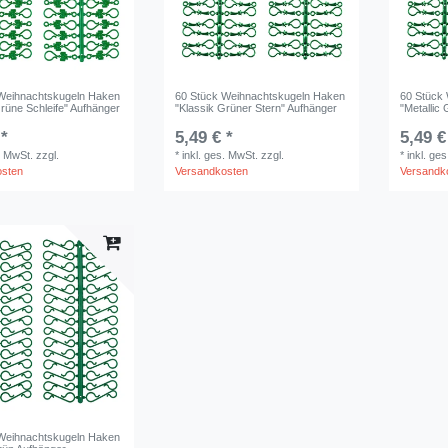
Weihnachtskugeln Haken
60 Stück Weihnachtskugeln Haken
60 Stück
Grüne Schleife" Aufhänger
"Klassik Grüner Stern" Aufhänger
"Metallic
 *
5,49 € *
5,49 €
. MwSt.
zzgl.
*
inkl. ges. MwSt.
zzgl.
*
inkl. ge
osten
Versandkosten
Versandk
Weihnachtskugeln Haken