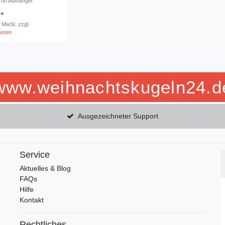
rün Aufhänger
 *
. MwSt.
zzgl.
osten
www.weihnachtskugeln24.d
Ausgezeichneter Support
Service
Aktuelles & Blog
FAQs
Hilfe
Kontakt
Rechtliches