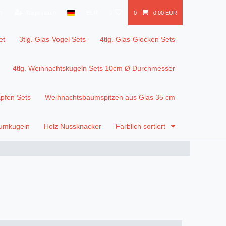
n
Registrieren
EUR
0
0
0,00 EUR
et
3tlg. Glas-Vogel Sets
4tlg. Glas-Glocken Sets
4tlg. Weihnachtskugeln Sets 10cm Ø Durchmesser
apfen Sets
Weihnachtsbaumspitzen aus Glas 35 cm
aumkugeln
Holz Nussknacker
Farblich sortiert