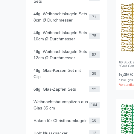
Sets
4tlg. Weihnachtskugeln Sets
71
8cm Ø Durchmesser
4tlg. Weihnachtskugeln Sets
75
10cm Ø Durchmesser
4tlg. Weihnachtskugeln Sets
52
12cm Ø Durchmesser
60 Stück 
"Gold Can
4tlg. Glas-Kerzen Set mit
29
5,49 €
Clip
*
inkl. ges
Versandk
6tlg. Glas-Zapfen Sets
55
Weihnachtsbaumspitzen aus
104
Glas 35 cm
Haken für Christbaumkugeln
16
Holz Nussknacker
13