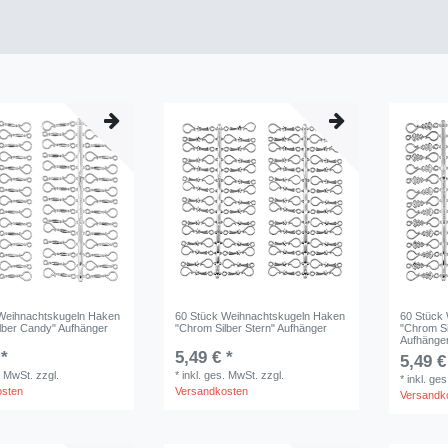
Weihnachtskugeln Haken
60 Stück Weihnachtskugeln Haken
60 Stück
lber Candy" Aufhänger
"Chrom Silber Stern" Aufhänger
"Chrom S
Aufhänge
 *
5,49 € *
5,49 €
. MwSt.
zzgl.
*
inkl. ges. MwSt.
zzgl.
*
inkl. ge
osten
Versandkosten
Versandk