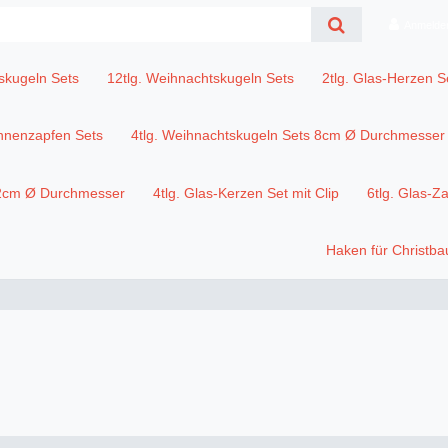
Anmelde
skugeln Sets
12tlg. Weihnachtskugeln Sets
2tlg. Glas-Herzen S
annenzapfen Sets
4tlg. Weihnachtskugeln Sets 8cm Ø Durchmesser
12cm Ø Durchmesser
4tlg. Glas-Kerzen Set mit Clip
6tlg. Glas-Z
Haken für Christb