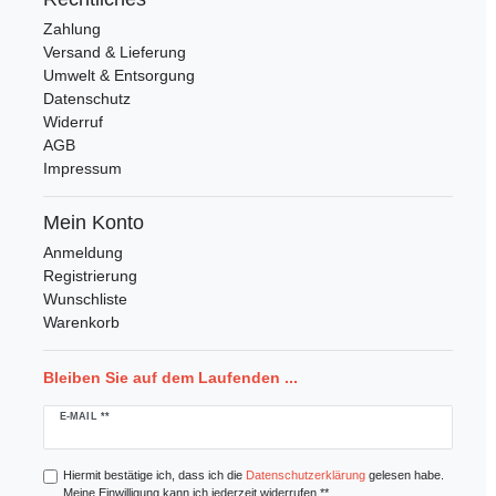
Zahlung
Versand & Lieferung
Umwelt & Entsorgung
Datenschutz
Widerruf
AGB
Impressum
Mein Konto
Anmeldung
Registrierung
Wunschliste
Warenkorb
Bleiben Sie auf dem Laufenden ...
Newsletter
E-MAIL **
Honig
Hiermit bestätige ich, dass ich die
Daten­schutz­erklärung
gelesen habe.
Meine Einwilligung kann ich jederzeit widerrufen.**