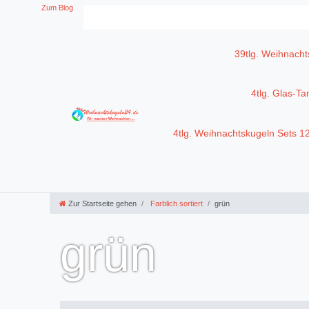
Zum Blog
39tlg. Weihnacht
4tlg. Glas-T
4tlg. Weihnachtskugeln Sets 
Zur Startseite gehen
Farblich sortiert
grün
grün