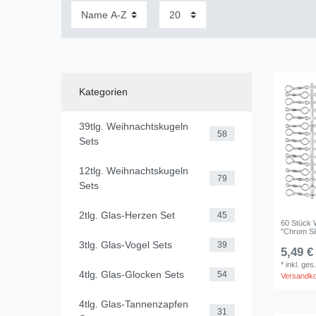
Kategorien
39tlg. Weihnachtskugeln
58
Sets
12tlg. Weihnachtskugeln
79
Sets
2tlg. Glas-Herzen Set
45
60 Stück 
"Chrom Si
3tlg. Glas-Vogel Sets
39
5,49 €
*
inkl. ges
4tlg. Glas-Glocken Sets
54
Versandk
4tlg. Glas-Tannenzapfen
31