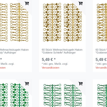
Weihnachtskugeln Haken
60 Stück Weihnachtskugeln Haken
60 Stück
dy" Aufhänger
"Goldene Schleife" Aufhänger
"Goldene
 *
5,49 € *
5,49 €
. MwSt.
zzgl.
*
inkl. ges. MwSt.
zzgl.
*
inkl. ge
osten
Versandkosten
Versandk