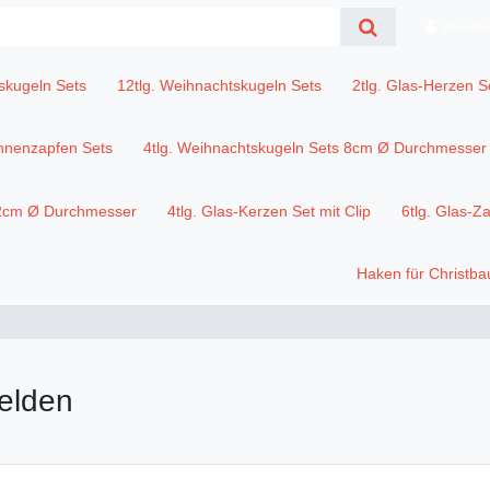
Anmelde
skugeln Sets
12tlg. Weihnachtskugeln Sets
2tlg. Glas-Herzen S
annenzapfen Sets
4tlg. Weihnachtskugeln Sets 8cm Ø Durchmesser
12cm Ø Durchmesser
4tlg. Glas-Kerzen Set mit Clip
6tlg. Glas-Z
Haken für Christb
elden