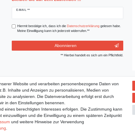
Newsletter
E-MAIL **
Honig
Hiermit bestätige ich, dass ich die
Daten­schutz­erklärung
gelesen habe.
Meine Einwilligung kann ich jederzeit widerrufen.**
Abonnieren
** Hierbei handelt es sich um ein Pflichtfeld.
unserer Website und verarbeiten personenbezogene Daten von
.B. Inhalte und Anzeigen zu personalisieren, Medien von
ite zu analysieren. Die Datenverarbeitung erfolgt erst durch
aten­schutz­erklärung
AGB
Widerrufs­recht
Vertrag widerru
 wir in den Einstellungen benennen.
nd eines berechtigten Interesses erfolgen. Die Zustimmung kann
t einzuwilligen und die Einwilligung zu einem späteren Zeitpunkt
essum
und weitere Hinweise zur Verwendung
rung
.