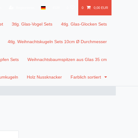
n
Registrieren
EUR
0
0
0,00 EUR
et
3tlg. Glas-Vogel Sets
4tlg. Glas-Glocken Sets
4tlg. Weihnachtskugeln Sets 10cm Ø Durchmesser
apfen Sets
Weihnachtsbaumspitzen aus Glas 35 cm
aumkugeln
Holz Nussknacker
Farblich sortiert