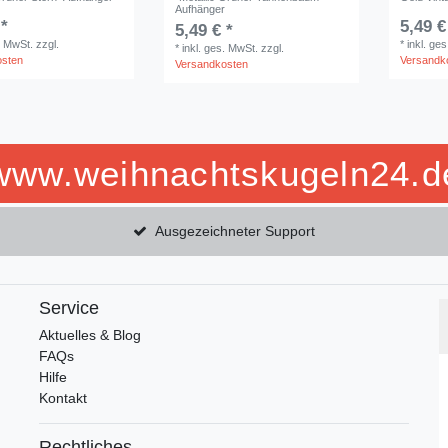
Aufhänger
 *
5,49 €
5,49 € *
. MwSt.
zzgl.
*
inkl. ge
*
inkl. ges. MwSt.
zzgl.
osten
Versandk
Versandkosten
www.weihnachtskugeln24.d
Ausgezeichneter Support
Service
Aktuelles & Blog
FAQs
Hilfe
Kontakt
Rechtliches