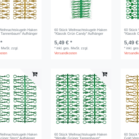
Weihnachtskugeln Haken
60 Stück Weihnachtskugeln Haken
60 Stück
 Tannenbaum" Aufhänger
"Klassik Grün Candy" Aufhänger
"Klassik 
 *
5,49 € *
5,49 €
. MwSt.
zzgl.
*
inkl. ges. MwSt.
zzgl.
*
inkl. ge
osten
Versandkosten
Versandk
Weihnachtskugeln Haken
60 Stück Weihnachtskugeln Haken
60 Stück
Grüner Stern" Aufhänger
"Metallic Grüner Tannenbaum"
Gold Vint