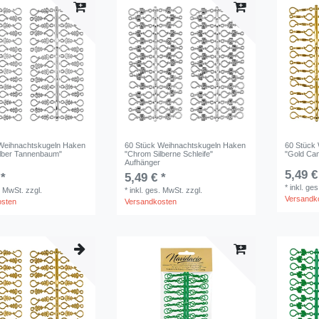
Weihnachtskugeln Haken
60 Stück Weihnachtskugeln Haken
60 Stück
lber Tannenbaum"
"Chrom Silberne Schleife"
"Gold Ca
r
Aufhänger
5,49 €
 *
5,49 € *
*
inkl. ge
. MwSt.
zzgl.
*
inkl. ges. MwSt.
zzgl.
Versandk
osten
Versandkosten