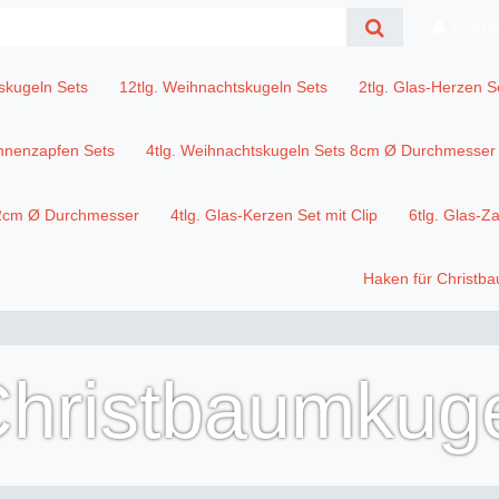
Anmelde
skugeln Sets
12tlg. Weihnachtskugeln Sets
2tlg. Glas-Herzen S
annenzapfen Sets
4tlg. Weihnachtskugeln Sets 8cm Ø Durchmesser
12cm Ø Durchmesser
4tlg. Glas-Kerzen Set mit Clip
6tlg. Glas-Z
Haken für Christb
Christbaumkug