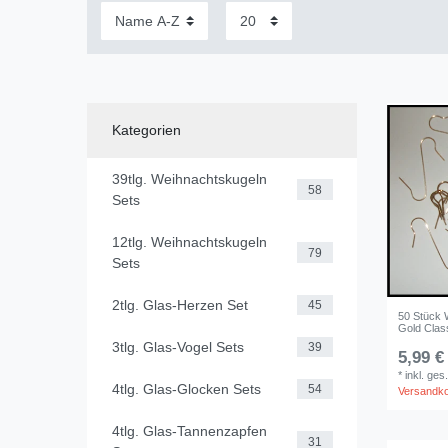
Kategorien
39tlg. Weihnachtskugeln
58
Sets
12tlg. Weihnachtskugeln
79
Sets
2tlg. Glas-Herzen Set
45
50 Stück 
Gold Clas
3tlg. Glas-Vogel Sets
39
5,99 €
*
inkl. ges
4tlg. Glas-Glocken Sets
54
Versandk
4tlg. Glas-Tannenzapfen
31