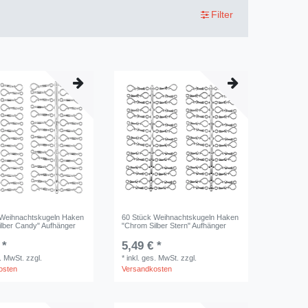
Filter
 Weihnachtskugeln Haken
60 Stück Weihnachtskugeln Haken
lber Candy" Aufhänger
"Chrom Silber Stern" Aufhänger
 *
5,49 € *
s. MwSt.
zzgl.
*
inkl. ges. MwSt.
zzgl.
osten
Versandkosten