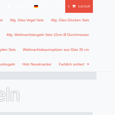
n
Registrieren
EUR
0
0
0,00 EUR
et
3tlg. Glas-Vogel Sets
4tlg. Glas-Glocken Sets
4tlg. Weihnachtskugeln Sets 10cm Ø Durchmesser
apfen Sets
Weihnachtsbaumspitzen aus Glas 35 cm
aumkugeln
Holz Nussknacker
Farblich sortiert
eln