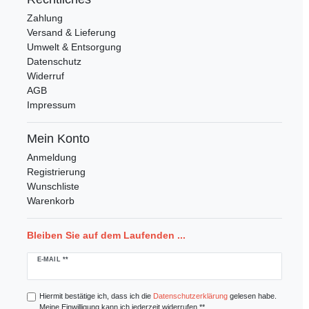
Zahlung
Versand & Lieferung
Umwelt & Entsorgung
Datenschutz
Widerruf
AGB
Impressum
Mein Konto
Anmeldung
Registrierung
Wunschliste
Warenkorb
Bleiben Sie auf dem Laufenden ...
Newsletter
E-MAIL **
Honig
Hiermit bestätige ich, dass ich die
Daten­schutz­erklärung
gelesen habe.
Meine Einwilligung kann ich jederzeit widerrufen.**