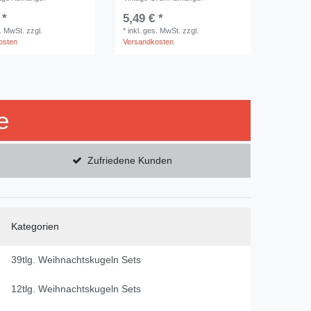
 *
5,49 € *
s. MwSt.
zzgl.
*
inkl. ges. MwSt.
zzgl.
osten
Versandkosten
e
Zufriedene Kunden
Kategorien
39tlg. Weihnachtskugeln Sets
12tlg. Weihnachtskugeln Sets