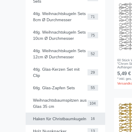
Sets
4tlg. Weihnachtskugeln Sets
71
8cm Ø Durchmesser
4tlg. Weihnachtskugeln Sets
75
10cm Ø Durchmesser
4tlg. Weihnachtskugeln Sets
52
12cm Ø Durchmesser
60 Stück 
"Chrom Si
Aufhänge
4tlg. Glas-Kerzen Set mit
29
5,49 €
Clip
*
inkl. ges
Versandk
6tlg. Glas-Zapfen Sets
55
Weihnachtsbaumspitzen aus
104
Glas 35 cm
Haken für Christbaumkugeln
16
Holz Nussknacker
13