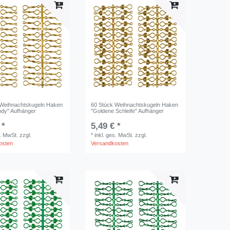
 Weihnachtskugeln Haken
60 Stück Weihnachtskugeln Haken
ndy" Aufhänger
"Goldene Schleife" Aufhänger
 *
5,49 € *
s. MwSt.
zzgl.
*
inkl. ges. MwSt.
zzgl.
osten
Versandkosten