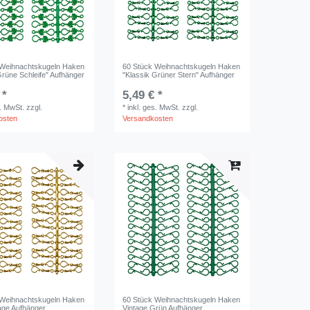
 Weihnachtskugeln Haken
60 Stück Weihnachtskugeln Haken
Grüne Schleife" Aufhänger
"Klassik Grüner Stern" Aufhänger
 *
5,49 € *
s. MwSt.
zzgl.
*
inkl. ges. MwSt.
zzgl.
osten
Versandkosten
 Weihnachtskugeln Haken
60 Stück Weihnachtskugeln Haken
age Aufhänger
Vintage Grün Aufhänger