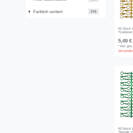
Farblich sortiert
349
60 Stück 
"Goldener
5,49 €
*
inkl. ges
Versandk
60 Stück 
"Metallic 