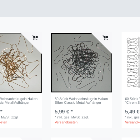
Weihnachtskugeln Haken
50 Stück Weihnachtskugeln Haken
60 Stück
sic Metall Aufhänger
Silber Classic Metall Aufhänger
"Chrom Si
 *
5,99 € *
5,49 €
. MwSt.
zzgl.
*
inkl. ges. MwSt.
zzgl.
*
inkl. ge
osten
Versandkosten
Versandk