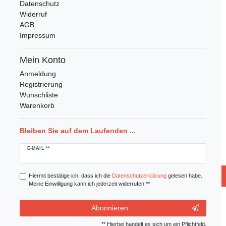
Datenschutz
Widerruf
AGB
Impressum
Mein Konto
Anmeldung
Registrierung
Wunschliste
Warenkorb
Bleiben Sie auf dem Laufenden ...
Newsletter
E-MAIL **
Honig
Hiermit bestätige ich, dass ich die
Daten­schutz­erklärung
gelesen habe.
Meine Einwilligung kann ich jederzeit widerrufen.**
Abonnieren
** Hierbei handelt es sich um ein Pflichtfeld.