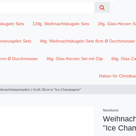
Anmelde
skugeln Sets
12tlg. Weihnachtskugeln Sets
2tlg. Glas-Herzen S
annenzapfen Sets
4tlg. Weihnachtskugeln Sets 8cm Ø Durchmesser
12cm Ø Durchmesser
4tlg. Glas-Kerzen Set mit Clip
6tlg. Glas-Z
Haken für Christb
ihnachtsbaumspitze | Groß 35cm in "Ice Champagner"
Navidacio
Weihnach
"Ice Cha