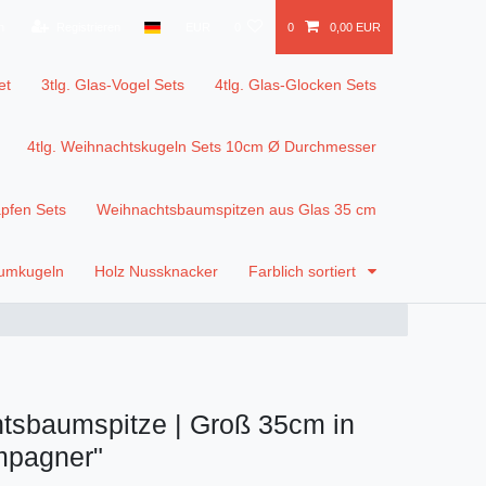
n
Registrieren
EUR
0
0
0,00 EUR
et
3tlg. Glas-Vogel Sets
4tlg. Glas-Glocken Sets
4tlg. Weihnachtskugeln Sets 10cm Ø Durchmesser
apfen Sets
Weihnachtsbaumspitzen aus Glas 35 cm
aumkugeln
Holz Nussknacker
Farblich sortiert
tsbaumspitze | Groß 35cm in
mpagner"