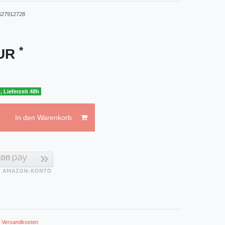
627912728
*
EUR
, Lieferzeit 48h
In den Warenkorb
.
Versandkosten