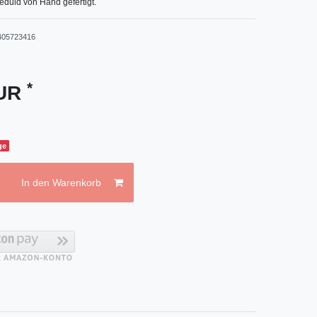
eduld von Hand gefertigt.
405723416
*
EUR
ge
In den Warenkorb