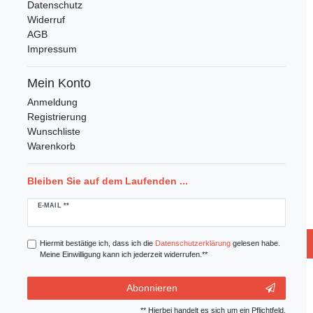
Datenschutz
Widerruf
AGB
Impressum
Mein Konto
Anmeldung
Registrierung
Wunschliste
Warenkorb
Bleiben Sie auf dem Laufenden ...
Newsletter
E-MAIL **
Honig
Hiermit bestätige ich, dass ich die
Daten­schutz­erklärung
gelesen habe.
Meine Einwilligung kann ich jederzeit widerrufen.**
Abonnieren
** Hierbei handelt es sich um ein Pflichtfeld.