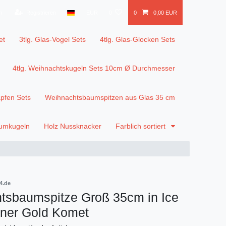
n
Registrieren
EUR
0
0
0,00 EUR
et
3tlg. Glas-Vogel Sets
4tlg. Glas-Glocken Sets
4tlg. Weihnachtskugeln Sets 10cm Ø Durchmesser
apfen Sets
Weihnachtsbaumspitzen aus Glas 35 cm
aumkugeln
Holz Nussknacker
Farblich sortiert
4.de
tsbaumspitze Groß 35cm in Ice
er Gold Komet