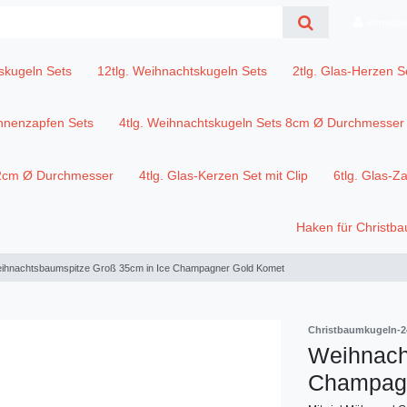
Anmelde
skugeln Sets
12tlg. Weihnachtskugeln Sets
2tlg. Glas-Herzen S
annenzapfen Sets
4tlg. Weihnachtskugeln Sets 8cm Ø Durchmesser
12cm Ø Durchmesser
4tlg. Glas-Kerzen Set mit Clip
6tlg. Glas-Z
Haken für Christb
ihnachtsbaumspitze Groß 35cm in Ice Champagner Gold Komet
Christbaumkugeln-2
Weihnach
Champagn