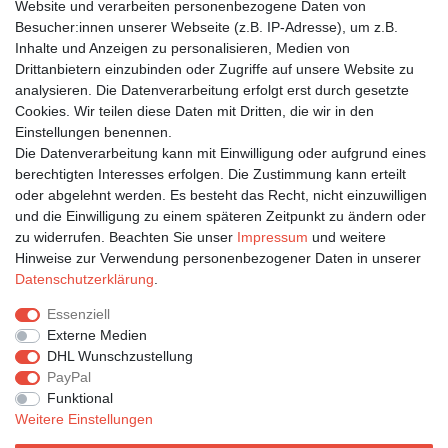
Website und verarbeiten personenbezogene Daten von
Besucher:innen unserer Webseite (z.B. IP-Adresse), um z.B.
Inhalte und Anzeigen zu personalisieren, Medien von
Bleiben Sie auf dem Laufenden ...
Drittanbietern einzubinden oder Zugriffe auf unsere Website zu
Newsletter
E-MAIL **
analysieren. Die Datenverarbeitung erfolgt erst durch gesetzte
Honig
Cookies. Wir teilen diese Daten mit Dritten, die wir in den
Einstellungen benennen.
Hiermit bestätige ich, dass ich die
Daten­schutz­erklärung
gelesen habe. Meine
Die Datenverarbeitung kann mit Einwilligung oder aufgrund eines
Einwilligung kann ich jederzeit widerrufen.**
berechtigten Interesses erfolgen. Die Zustimmung kann erteilt
oder abgelehnt werden. Es besteht das Recht, nicht einzuwilligen
Abonnieren
und die Einwilligung zu einem späteren Zeitpunkt zu ändern oder
** Hierbei handelt es sich um ein Pflichtfeld.
zu widerrufen. Beachten Sie unser
Impressum
und weitere
Hinweise zur Verwendung personenbezogener Daten in unserer
Daten­schutz­erklärung
.
Impressum
Daten­schutz­erklärung
AGB
Essenziell
Externe Medien
DHL Wunschzustellung
Widerrufs­recht
Kontakt
Vertrag widerrufen
PayPal
Funktional
Weitere Einstellungen