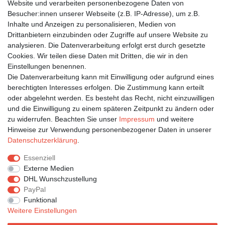
Website und verarbeiten personenbezogene Daten von
Besucher:innen unserer Webseite (z.B. IP-Adresse), um z.B.
Inhalte und Anzeigen zu personalisieren, Medien von
Bleiben Sie auf dem Laufenden ...
Drittanbietern einzubinden oder Zugriffe auf unsere Website zu
Newsletter
E-MAIL **
analysieren. Die Datenverarbeitung erfolgt erst durch gesetzte
Honig
Cookies. Wir teilen diese Daten mit Dritten, die wir in den
Einstellungen benennen.
Hiermit bestätige ich, dass ich die
Daten­schutz­erklärung
gelesen habe. Meine
Die Datenverarbeitung kann mit Einwilligung oder aufgrund eines
Einwilligung kann ich jederzeit widerrufen.**
berechtigten Interesses erfolgen. Die Zustimmung kann erteilt
oder abgelehnt werden. Es besteht das Recht, nicht einzuwilligen
Abonnieren
und die Einwilligung zu einem späteren Zeitpunkt zu ändern oder
** Hierbei handelt es sich um ein Pflichtfeld.
zu widerrufen. Beachten Sie unser
Impressum
und weitere
Hinweise zur Verwendung personenbezogener Daten in unserer
Daten­schutz­erklärung
.
Impressum
Daten­schutz­erklärung
AGB
Essenziell
Externe Medien
DHL Wunschzustellung
Widerrufs­recht
Kontakt
Vertrag widerrufen
PayPal
Funktional
Weitere Einstellungen