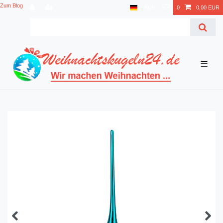
Zum Blog
EUR
0
0,00 EUR
☰