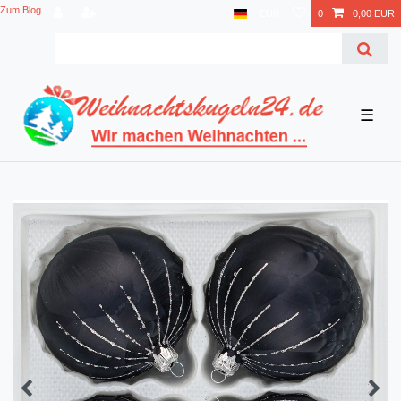
Zum Blog
EUR
0
0,00 EUR
☰