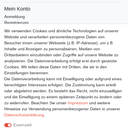
Mein Konto
Anmeldung
Registrierung
Wunschliste
Wir verwenden Cookies und ähnliche Technologien auf unserer
Warenkorb
Website und verarbeiten personenbezogene Daten von
Besucher:innen unserer Webseite (z.B. IP-Adresse), um z.B.
Inhalte und Anzeigen zu personalisieren, Medien von
Bleiben Sie auf dem Laufenden ...
Drittanbietern einzubinden oder Zugriffe auf unsere Website zu
Newsletter
E-MAIL **
analysieren. Die Datenverarbeitung erfolgt erst durch gesetzte
Honig
Cookies. Wir teilen diese Daten mit Dritten, die wir in den
Einstellungen benennen.
Hiermit bestätige ich, dass ich die
Daten­schutz­erklärung
gelesen habe. Meine
Die Datenverarbeitung kann mit Einwilligung oder aufgrund eines
Einwilligung kann ich jederzeit widerrufen.**
berechtigten Interesses erfolgen. Die Zustimmung kann erteilt
oder abgelehnt werden. Es besteht das Recht, nicht einzuwilligen
Abonnieren
und die Einwilligung zu einem späteren Zeitpunkt zu ändern oder
** Hierbei handelt es sich um ein Pflichtfeld.
zu widerrufen. Beachten Sie unser
Impressum
und weitere
Hinweise zur Verwendung personenbezogener Daten in unserer
Daten­schutz­erklärung
.
Impressum
Daten­schutz­erklärung
AGB
Essenziell