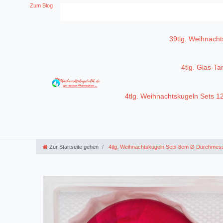
Zum Blog
39tlg. Weihnacht
4tlg. Glas-T
4tlg. Weihnachtskugeln Sets 
Zur Startseite gehen
4tlg. Weihnachtskugeln Sets 8cm Ø Durchmes