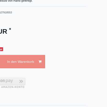
eduld von Hand gefertigt.
627918553
*
EUR
ge
In den Warenkorb