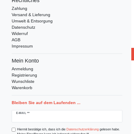
Rechtliches
Zahlung
Versand & Lieferung
Umwelt & Entsorgung
Datenschutz
Widerruf
AGB
Impressum
Mein Konto
Anmeldung
Registrierung
Wunschliste
Warenkorb
Bleiben Sie auf dem Laufenden ...
Newsletter
E-MAIL **
Honig
Hiermit bestätige ich, dass ich die
Daten­schutz­erklärung
gelesen habe.
Meine Einwilligung kann ich jederzeit widerrufen.**