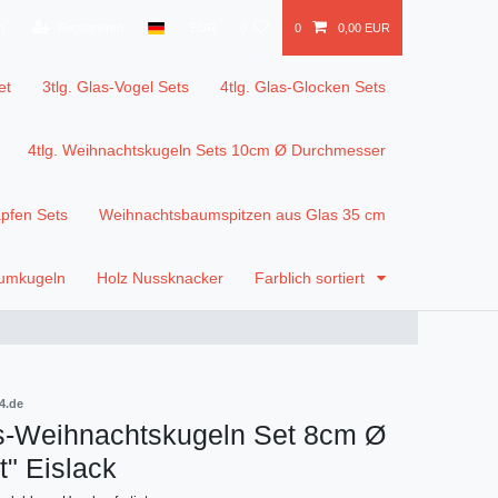
n
Registrieren
EUR
0
0
0,00 EUR
et
3tlg. Glas-Vogel Sets
4tlg. Glas-Glocken Sets
4tlg. Weihnachtskugeln Sets 10cm Ø Durchmesser
apfen Sets
Weihnachtsbaumspitzen aus Glas 35 cm
aumkugeln
Holz Nussknacker
Farblich sortiert
4.de
as-Weihnachtskugeln Set 8cm Ø
t" Eislack