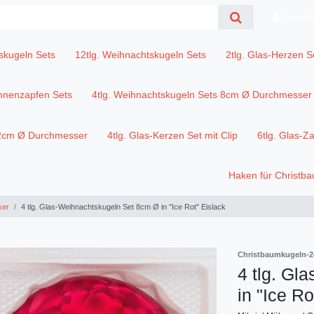
Anmelde
skugeln Sets
12tlg. Weihnachtskugeln Sets
2tlg. Glas-Herzen S
annenzapfen Sets
4tlg. Weihnachtskugeln Sets 8cm Ø Durchmesser
12cm Ø Durchmesser
4tlg. Glas-Kerzen Set mit Clip
6tlg. Glas-Z
Haken für Christb
ser
4 tlg. Glas-Weihnachtskugeln Set 8cm Ø in "Ice Rot" Eislack
Christbaumkugeln-2
4 tlg. Gl
in "Ice Ro