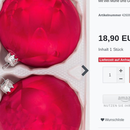
Mit viel Mühe und G
Artikelnummer
4260
18,90 
Inhalt
1
Stück
Lieferzeit auf Anfra
Wunschliste