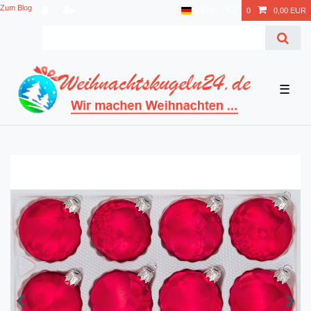
Zum Blog
EUR
0
0,00 EUR
☰