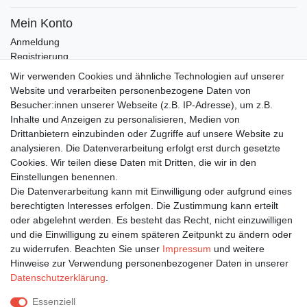
Mein Konto
Anmeldung
Registrierung
Wunschliste
Wir verwenden Cookies und ähnliche Technologien auf unserer
Warenkorb
Website und verarbeiten personenbezogene Daten von
Besucher:innen unserer Webseite (z.B. IP-Adresse), um z.B.
Inhalte und Anzeigen zu personalisieren, Medien von
Bleiben Sie auf dem Laufenden ...
Drittanbietern einzubinden oder Zugriffe auf unsere Website zu
Newsletter
E-MAIL **
analysieren. Die Datenverarbeitung erfolgt erst durch gesetzte
Honig
Cookies. Wir teilen diese Daten mit Dritten, die wir in den
Einstellungen benennen.
Hiermit bestätige ich, dass ich die
Daten­schutz­erklärung
gelesen habe. Meine
Die Datenverarbeitung kann mit Einwilligung oder aufgrund eines
Einwilligung kann ich jederzeit widerrufen.**
berechtigten Interesses erfolgen. Die Zustimmung kann erteilt
oder abgelehnt werden. Es besteht das Recht, nicht einzuwilligen
Abonnieren
und die Einwilligung zu einem späteren Zeitpunkt zu ändern oder
** Hierbei handelt es sich um ein Pflichtfeld.
zu widerrufen. Beachten Sie unser
Impressum
und weitere
Hinweise zur Verwendung personenbezogener Daten in unserer
Daten­schutz­erklärung
.
Impressum
Daten­schutz­erklärung
AGB
Essenziell