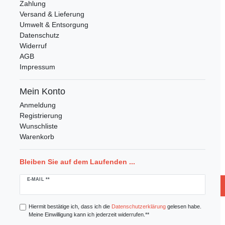
Zahlung
Versand & Lieferung
Umwelt & Entsorgung
Datenschutz
Widerruf
AGB
Impressum
Mein Konto
Anmeldung
Registrierung
Wunschliste
Warenkorb
Bleiben Sie auf dem Laufenden ...
Newsletter
E-MAIL **
Honig
Hiermit bestätige ich, dass ich die
Daten­schutz­erklärung
gelesen habe.
Meine Einwilligung kann ich jederzeit widerrufen.**