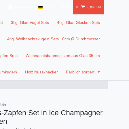
n
Registrieren
EUR
0
0
0,00 EUR
et
3tlg. Glas-Vogel Sets
4tlg. Glas-Glocken Sets
4tlg. Weihnachtskugeln Sets 10cm Ø Durchmesser
apfen Sets
Weihnachtsbaumspitzen aus Glas 35 cm
aumkugeln
Holz Nussknacker
Farblich sortiert
4.de
as-Zapfen Set in Ice Champagner
en