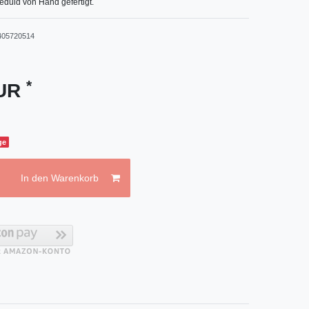
eduld von Hand gefertigt.
405720514
*
EUR
ge
In den Warenkorb