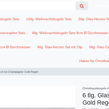
Anmelde
skugeln Sets
12tlg. Weihnachtskugeln Sets
2tlg. Glas-Herzen S
annenzapfen Sets
4tlg. Weihnachtskugeln Sets 8cm Ø Durchmesser
12cm Ø Durchmesser
4tlg. Glas-Kerzen Set mit Clip
6tlg. Glas-Z
Haken für Christb
et in Ice Champagner Gold Regen
Christbaumkugeln-2
6 tlg. Gl
Gold Reg