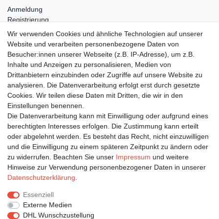
Anmeldung
Registrierung
Wunschliste
Wir verwenden Cookies und ähnliche Technologien auf unserer
Warenkorb
Website und verarbeiten personenbezogene Daten von
Besucher:innen unserer Webseite (z.B. IP-Adresse), um z.B.
Inhalte und Anzeigen zu personalisieren, Medien von
Bleiben Sie auf dem Laufenden ...
Drittanbietern einzubinden oder Zugriffe auf unsere Website zu
Newsletter
E-MAIL **
analysieren. Die Datenverarbeitung erfolgt erst durch gesetzte
Honig
Cookies. Wir teilen diese Daten mit Dritten, die wir in den
Einstellungen benennen.
Hiermit bestätige ich, dass ich die
Daten­schutz­erklärung
gelesen habe. Meine
Die Datenverarbeitung kann mit Einwilligung oder aufgrund eines
Einwilligung kann ich jederzeit widerrufen.**
berechtigten Interesses erfolgen. Die Zustimmung kann erteilt
oder abgelehnt werden. Es besteht das Recht, nicht einzuwilligen
Abonnieren
und die Einwilligung zu einem späteren Zeitpunkt zu ändern oder
** Hierbei handelt es sich um ein Pflichtfeld.
zu widerrufen. Beachten Sie unser
Impressum
und weitere
Hinweise zur Verwendung personenbezogener Daten in unserer
Daten­schutz­erklärung
.
Impressum
Daten­schutz­erklärung
AGB
Essenziell
Externe Medien
DHL Wunschzustellung
Widerrufs­recht
Kontakt
Vertrag widerrufen