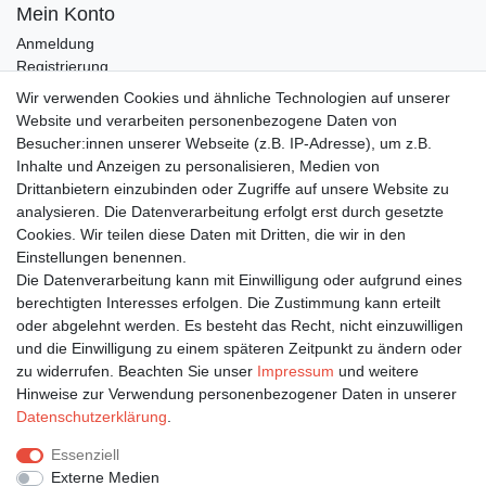
Mein Konto
Anmeldung
Registrierung
Wunschliste
Wir verwenden Cookies und ähnliche Technologien auf unserer
Warenkorb
Website und verarbeiten personenbezogene Daten von
Besucher:innen unserer Webseite (z.B. IP-Adresse), um z.B.
Inhalte und Anzeigen zu personalisieren, Medien von
Bleiben Sie auf dem Laufenden ...
Drittanbietern einzubinden oder Zugriffe auf unsere Website zu
Newsletter
E-MAIL **
analysieren. Die Datenverarbeitung erfolgt erst durch gesetzte
Honig
Cookies. Wir teilen diese Daten mit Dritten, die wir in den
Einstellungen benennen.
Hiermit bestätige ich, dass ich die
Daten­schutz­erklärung
gelesen habe. Meine
Die Datenverarbeitung kann mit Einwilligung oder aufgrund eines
Einwilligung kann ich jederzeit widerrufen.**
berechtigten Interesses erfolgen. Die Zustimmung kann erteilt
oder abgelehnt werden. Es besteht das Recht, nicht einzuwilligen
Abonnieren
und die Einwilligung zu einem späteren Zeitpunkt zu ändern oder
** Hierbei handelt es sich um ein Pflichtfeld.
zu widerrufen. Beachten Sie unser
Impressum
und weitere
Hinweise zur Verwendung personenbezogener Daten in unserer
Daten­schutz­erklärung
.
Impressum
Daten­schutz­erklärung
AGB
Essenziell
Externe Medien