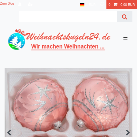
Zum Blog
EUR
0
0,00 EUR
☰