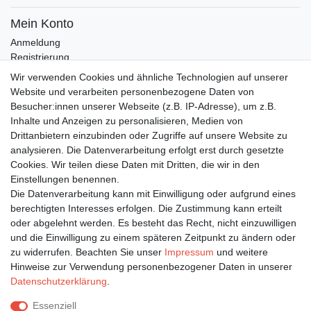
Mein Konto
Anmeldung
Registrierung
Wunschliste
Wir verwenden Cookies und ähnliche Technologien auf unserer
Warenkorb
Website und verarbeiten personenbezogene Daten von
Besucher:innen unserer Webseite (z.B. IP-Adresse), um z.B.
Inhalte und Anzeigen zu personalisieren, Medien von
Bleiben Sie auf dem Laufenden ...
Drittanbietern einzubinden oder Zugriffe auf unsere Website zu
Newsletter
E-MAIL **
analysieren. Die Datenverarbeitung erfolgt erst durch gesetzte
Honig
Cookies. Wir teilen diese Daten mit Dritten, die wir in den
Einstellungen benennen.
Hiermit bestätige ich, dass ich die
Daten­schutz­erklärung
gelesen habe. Meine
Die Datenverarbeitung kann mit Einwilligung oder aufgrund eines
Einwilligung kann ich jederzeit widerrufen.**
berechtigten Interesses erfolgen. Die Zustimmung kann erteilt
oder abgelehnt werden. Es besteht das Recht, nicht einzuwilligen
Abonnieren
und die Einwilligung zu einem späteren Zeitpunkt zu ändern oder
** Hierbei handelt es sich um ein Pflichtfeld.
zu widerrufen. Beachten Sie unser
Impressum
und weitere
Hinweise zur Verwendung personenbezogener Daten in unserer
Daten­schutz­erklärung
.
Impressum
Daten­schutz­erklärung
AGB
Essenziell