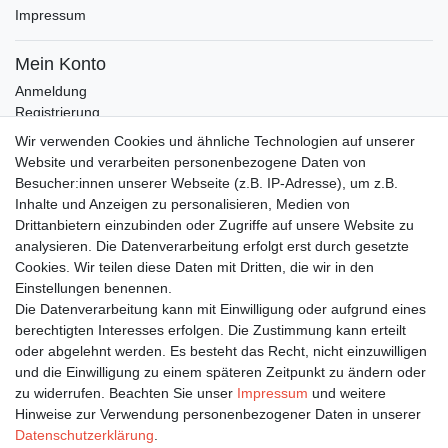
Impressum
Mein Konto
Anmeldung
Registrierung
Wunschliste
Wir verwenden Cookies und ähnliche Technologien auf unserer
Warenkorb
Website und verarbeiten personenbezogene Daten von
Besucher:innen unserer Webseite (z.B. IP-Adresse), um z.B.
Inhalte und Anzeigen zu personalisieren, Medien von
Bleiben Sie auf dem Laufenden ...
Drittanbietern einzubinden oder Zugriffe auf unsere Website zu
Newsletter
E-MAIL **
analysieren. Die Datenverarbeitung erfolgt erst durch gesetzte
Honig
Cookies. Wir teilen diese Daten mit Dritten, die wir in den
Einstellungen benennen.
Hiermit bestätige ich, dass ich die
Daten­schutz­erklärung
gelesen habe. Meine
Die Datenverarbeitung kann mit Einwilligung oder aufgrund eines
Einwilligung kann ich jederzeit widerrufen.**
berechtigten Interesses erfolgen. Die Zustimmung kann erteilt
oder abgelehnt werden. Es besteht das Recht, nicht einzuwilligen
Abonnieren
und die Einwilligung zu einem späteren Zeitpunkt zu ändern oder
** Hierbei handelt es sich um ein Pflichtfeld.
zu widerrufen. Beachten Sie unser
Impressum
und weitere
Hinweise zur Verwendung personenbezogener Daten in unserer
Daten­schutz­erklärung
.