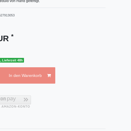
eduld von Hand gefertigt.
627913053
*
EUR
, Lieferzeit 48h
In den Warenkorb