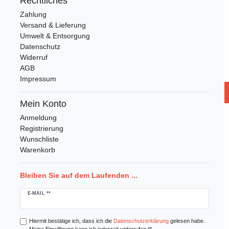
Rechtliches
Zahlung
Versand & Lieferung
Umwelt & Entsorgung
Datenschutz
Widerruf
AGB
Impressum
Mein Konto
Anmeldung
Registrierung
Wunschliste
Warenkorb
Bleiben Sie auf dem Laufenden ...
Newsletter
E-MAIL **
Honig
Hiermit bestätige ich, dass ich die
Daten­schutz­erklärung
gelesen habe.
Meine Einwilligung kann ich jederzeit widerrufen.**