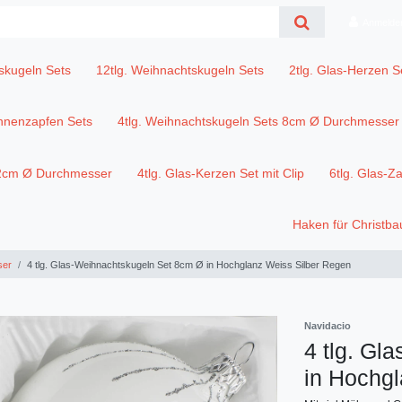
Anmelde
skugeln Sets
12tlg. Weihnachtskugeln Sets
2tlg. Glas-Herzen S
annenzapfen Sets
4tlg. Weihnachtskugeln Sets 8cm Ø Durchmesser
12cm Ø Durchmesser
4tlg. Glas-Kerzen Set mit Clip
6tlg. Glas-Z
Haken für Christb
ser
4 tlg. Glas-Weihnachtskugeln Set 8cm Ø in Hochglanz Weiss Silber Regen
Navidacio
4 tlg. Gl
in Hochg