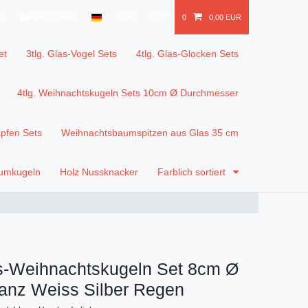
n
Registrieren
EUR
0
0
0,00 EUR
et
3tlg. Glas-Vogel Sets
4tlg. Glas-Glocken Sets
4tlg. Weihnachtskugeln Sets 10cm Ø Durchmesser
apfen Sets
Weihnachtsbaumspitzen aus Glas 35 cm
aumkugeln
Holz Nussknacker
Farblich sortiert
as-Weihnachtskugeln Set 8cm Ø
lanz Weiss Silber Regen