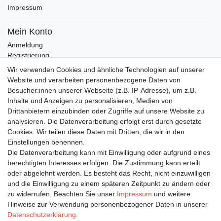
Impressum
Mein Konto
Anmeldung
Registrierung
Wunschliste
Wir verwenden Cookies und ähnliche Technologien auf unserer
Warenkorb
Website und verarbeiten personenbezogene Daten von
Besucher:innen unserer Webseite (z.B. IP-Adresse), um z.B.
Inhalte und Anzeigen zu personalisieren, Medien von
Bleiben Sie auf dem Laufenden ...
Drittanbietern einzubinden oder Zugriffe auf unsere Website zu
Newsletter
E-MAIL **
analysieren. Die Datenverarbeitung erfolgt erst durch gesetzte
Honig
Cookies. Wir teilen diese Daten mit Dritten, die wir in den
Einstellungen benennen.
Hiermit bestätige ich, dass ich die
Daten­schutz­erklärung
gelesen habe. Meine
Die Datenverarbeitung kann mit Einwilligung oder aufgrund eines
Einwilligung kann ich jederzeit widerrufen.**
berechtigten Interesses erfolgen. Die Zustimmung kann erteilt
oder abgelehnt werden. Es besteht das Recht, nicht einzuwilligen
Abonnieren
und die Einwilligung zu einem späteren Zeitpunkt zu ändern oder
** Hierbei handelt es sich um ein Pflichtfeld.
zu widerrufen. Beachten Sie unser
Impressum
und weitere
Hinweise zur Verwendung personenbezogener Daten in unserer
Daten­schutz­erklärung
.