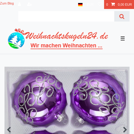
Zum Blog
EUR
0
0,00 EUR
☰