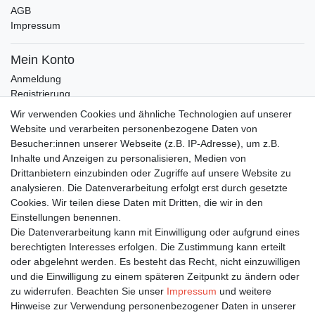
AGB
Impressum
Mein Konto
Anmeldung
Registrierung
Wunschliste
Wir verwenden Cookies und ähnliche Technologien auf unserer
Warenkorb
Website und verarbeiten personenbezogene Daten von
Besucher:innen unserer Webseite (z.B. IP-Adresse), um z.B.
Inhalte und Anzeigen zu personalisieren, Medien von
Bleiben Sie auf dem Laufenden ...
Drittanbietern einzubinden oder Zugriffe auf unsere Website zu
Newsletter
E-MAIL **
analysieren. Die Datenverarbeitung erfolgt erst durch gesetzte
Honig
Cookies. Wir teilen diese Daten mit Dritten, die wir in den
Einstellungen benennen.
Hiermit bestätige ich, dass ich die
Daten­schutz­erklärung
gelesen habe. Meine
Die Datenverarbeitung kann mit Einwilligung oder aufgrund eines
Einwilligung kann ich jederzeit widerrufen.**
berechtigten Interesses erfolgen. Die Zustimmung kann erteilt
oder abgelehnt werden. Es besteht das Recht, nicht einzuwilligen
Abonnieren
und die Einwilligung zu einem späteren Zeitpunkt zu ändern oder
** Hierbei handelt es sich um ein Pflichtfeld.
zu widerrufen. Beachten Sie unser
Impressum
und weitere
Hinweise zur Verwendung personenbezogener Daten in unserer