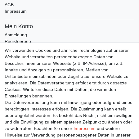
AGB
Impressum
Mein Konto
Anmeldung
Registrierung
Wunschliste
Wir verwenden Cookies und ähnliche Technologien auf unserer
Warenkorb
Website und verarbeiten personenbezogene Daten von
Besucher:innen unserer Webseite (z.B. IP-Adresse), um z.B.
Inhalte und Anzeigen zu personalisieren, Medien von
Bleiben Sie auf dem Laufenden ...
Drittanbietern einzubinden oder Zugriffe auf unsere Website zu
Newsletter
E-MAIL **
analysieren. Die Datenverarbeitung erfolgt erst durch gesetzte
Honig
Cookies. Wir teilen diese Daten mit Dritten, die wir in den
Einstellungen benennen.
Hiermit bestätige ich, dass ich die
Daten­schutz­erklärung
gelesen habe. Meine
Die Datenverarbeitung kann mit Einwilligung oder aufgrund eines
Einwilligung kann ich jederzeit widerrufen.**
berechtigten Interesses erfolgen. Die Zustimmung kann erteilt
oder abgelehnt werden. Es besteht das Recht, nicht einzuwilligen
Abonnieren
und die Einwilligung zu einem späteren Zeitpunkt zu ändern oder
** Hierbei handelt es sich um ein Pflichtfeld.
zu widerrufen. Beachten Sie unser
Impressum
und weitere
Hinweise zur Verwendung personenbezogener Daten in unserer