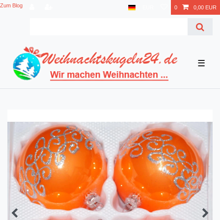
Zum Blog
EUR
0
0,00 EUR
☰