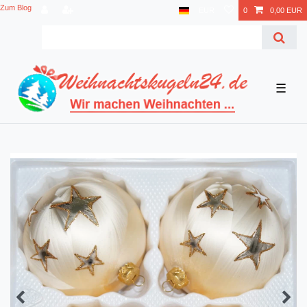
Zum Blog
EUR
0
0,00 EUR
☰