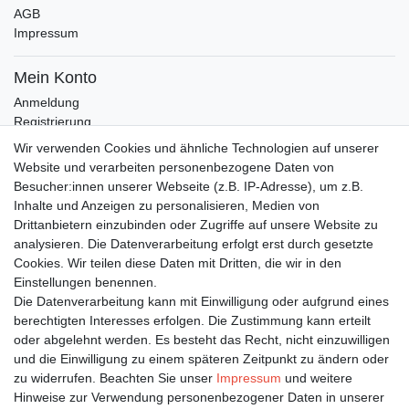
AGB
Impressum
Mein Konto
Anmeldung
Registrierung
Wunschliste
Wir verwenden Cookies und ähnliche Technologien auf unserer
Warenkorb
Website und verarbeiten personenbezogene Daten von
Besucher:innen unserer Webseite (z.B. IP-Adresse), um z.B.
Inhalte und Anzeigen zu personalisieren, Medien von
Bleiben Sie auf dem Laufenden ...
Drittanbietern einzubinden oder Zugriffe auf unsere Website zu
Newsletter
E-MAIL **
analysieren. Die Datenverarbeitung erfolgt erst durch gesetzte
Honig
Cookies. Wir teilen diese Daten mit Dritten, die wir in den
Einstellungen benennen.
Hiermit bestätige ich, dass ich die
Daten­schutz­erklärung
gelesen habe. Meine
Die Datenverarbeitung kann mit Einwilligung oder aufgrund eines
Einwilligung kann ich jederzeit widerrufen.**
berechtigten Interesses erfolgen. Die Zustimmung kann erteilt
oder abgelehnt werden. Es besteht das Recht, nicht einzuwilligen
Abonnieren
und die Einwilligung zu einem späteren Zeitpunkt zu ändern oder
** Hierbei handelt es sich um ein Pflichtfeld.
zu widerrufen. Beachten Sie unser
Impressum
und weitere
Hinweise zur Verwendung personenbezogener Daten in unserer