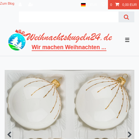
Zum Blog
EUR
0
0,00 EUR
☰