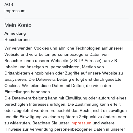
AGB
Impressum
Mein Konto
Anmeldung
Registrierung
Wunschliste
Wir verwenden Cookies und ähnliche Technologien auf unserer
Warenkorb
Website und verarbeiten personenbezogene Daten von
Besucher:innen unserer Webseite (z.B. IP-Adresse), um z.B.
Inhalte und Anzeigen zu personalisieren, Medien von
Bleiben Sie auf dem Laufenden ...
Drittanbietern einzubinden oder Zugriffe auf unsere Website zu
Newsletter
E-MAIL **
analysieren. Die Datenverarbeitung erfolgt erst durch gesetzte
Honig
Cookies. Wir teilen diese Daten mit Dritten, die wir in den
Einstellungen benennen.
Hiermit bestätige ich, dass ich die
Daten­schutz­erklärung
gelesen habe. Meine
Die Datenverarbeitung kann mit Einwilligung oder aufgrund eines
Einwilligung kann ich jederzeit widerrufen.**
berechtigten Interesses erfolgen. Die Zustimmung kann erteilt
oder abgelehnt werden. Es besteht das Recht, nicht einzuwilligen
Abonnieren
und die Einwilligung zu einem späteren Zeitpunkt zu ändern oder
** Hierbei handelt es sich um ein Pflichtfeld.
zu widerrufen. Beachten Sie unser
Impressum
und weitere
Hinweise zur Verwendung personenbezogener Daten in unserer