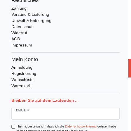
Rechtliches
Zahlung
Versand & Lieferung
Umwelt & Entsorgung
Datenschutz
Widerruf
AGB
Impressum
Mein Konto
Anmeldung
Registrierung
Wunschliste
Warenkorb
Bleiben Sie auf dem Laufenden ...
Newsletter
E-MAIL **
Honig
Hiermit bestätige ich, dass ich die
Daten­schutz­erklärung
gelesen habe.
Meine Einwilligung kann ich jederzeit widerrufen.**