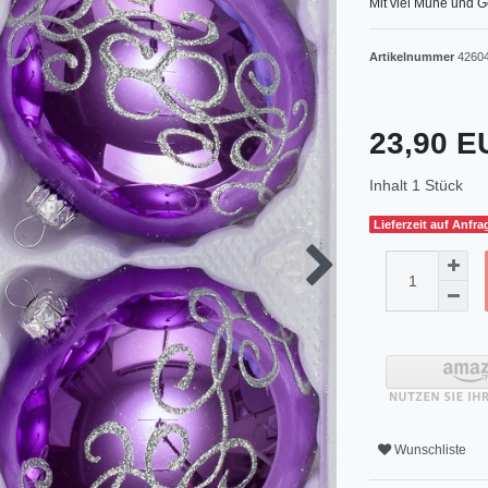
Mit viel Mühe und G
Artikelnummer
4260
23,90 
Inhalt
1
Stück
Lieferzeit auf Anfra
Wunschliste