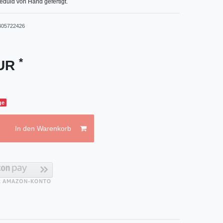
eduld von Hand gefertigt.
405722426
*
EUR
ge
In den Warenkorb