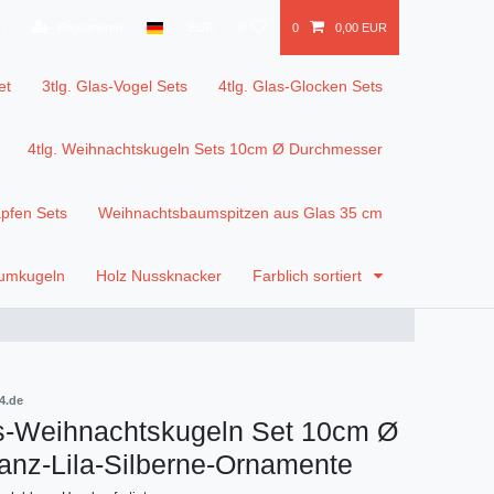
n
Registrieren
EUR
0
0
0,00 EUR
et
3tlg. Glas-Vogel Sets
4tlg. Glas-Glocken Sets
4tlg. Weihnachtskugeln Sets 10cm Ø Durchmesser
apfen Sets
Weihnachtsbaumspitzen aus Glas 35 cm
aumkugeln
Holz Nussknacker
Farblich sortiert
4.de
as-Weihnachtskugeln Set 10cm Ø
anz-Lila-Silberne-Ornamente