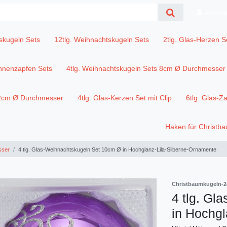
Anmelde
skugeln Sets
12tlg. Weihnachtskugeln Sets
2tlg. Glas-Herzen S
annenzapfen Sets
4tlg. Weihnachtskugeln Sets 8cm Ø Durchmesser
12cm Ø Durchmesser
4tlg. Glas-Kerzen Set mit Clip
6tlg. Glas-Z
Haken für Christb
sser
4 tlg. Glas-Weihnachtskugeln Set 10cm Ø in Hochglanz-Lila-Silberne-Ornamente
Christbaumkugeln-2
4 tlg. Gl
in Hochgl