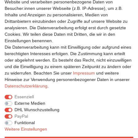
Website und verarbeiten personenbezogene Daten von
Besucher:innen unserer Webseite (z.B. IP-Adresse), um z.B.
Inhalte und Anzeigen zu personalisieren, Medien von
Bleiben Sie auf dem Laufenden ...
Drittanbietern einzubinden oder Zugriffe auf unsere Website zu
Newsletter
E-MAIL **
analysieren. Die Datenverarbeitung erfolgt erst durch gesetzte
Honig
Cookies. Wir teilen diese Daten mit Dritten, die wir in den
Einstellungen benennen.
Hiermit bestätige ich, dass ich die
Daten­schutz­erklärung
gelesen habe. Meine
Die Datenverarbeitung kann mit Einwilligung oder aufgrund eines
Einwilligung kann ich jederzeit widerrufen.**
berechtigten Interesses erfolgen. Die Zustimmung kann erteilt
oder abgelehnt werden. Es besteht das Recht, nicht einzuwilligen
Abonnieren
und die Einwilligung zu einem späteren Zeitpunkt zu ändern oder
** Hierbei handelt es sich um ein Pflichtfeld.
zu widerrufen. Beachten Sie unser
Impressum
und weitere
Hinweise zur Verwendung personenbezogener Daten in unserer
Daten­schutz­erklärung
.
Impressum
Daten­schutz­erklärung
AGB
Essenziell
Externe Medien
DHL Wunschzustellung
Widerrufs­recht
Kontakt
Vertrag widerrufen
PayPal
Funktional
Weitere Einstellungen