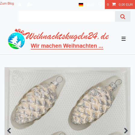
Zum Blog
EUR
0
0,00 EUR
☰