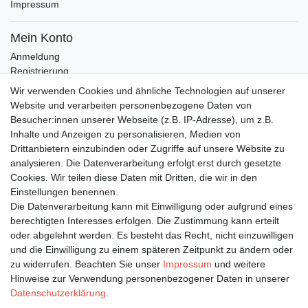
Impressum
Mein Konto
Anmeldung
Registrierung
Wunschliste
Wir verwenden Cookies und ähnliche Technologien auf unserer
Warenkorb
Website und verarbeiten personenbezogene Daten von
Besucher:innen unserer Webseite (z.B. IP-Adresse), um z.B.
Inhalte und Anzeigen zu personalisieren, Medien von
Bleiben Sie auf dem Laufenden ...
Drittanbietern einzubinden oder Zugriffe auf unsere Website zu
Newsletter
E-MAIL **
analysieren. Die Datenverarbeitung erfolgt erst durch gesetzte
Honig
Cookies. Wir teilen diese Daten mit Dritten, die wir in den
Einstellungen benennen.
Hiermit bestätige ich, dass ich die
Daten­schutz­erklärung
gelesen habe. Meine
Die Datenverarbeitung kann mit Einwilligung oder aufgrund eines
Einwilligung kann ich jederzeit widerrufen.**
berechtigten Interesses erfolgen. Die Zustimmung kann erteilt
oder abgelehnt werden. Es besteht das Recht, nicht einzuwilligen
Abonnieren
und die Einwilligung zu einem späteren Zeitpunkt zu ändern oder
** Hierbei handelt es sich um ein Pflichtfeld.
zu widerrufen. Beachten Sie unser
Impressum
und weitere
Hinweise zur Verwendung personenbezogener Daten in unserer
Daten­schutz­erklärung
.
Impressum
Daten­schutz­erklärung
AGB