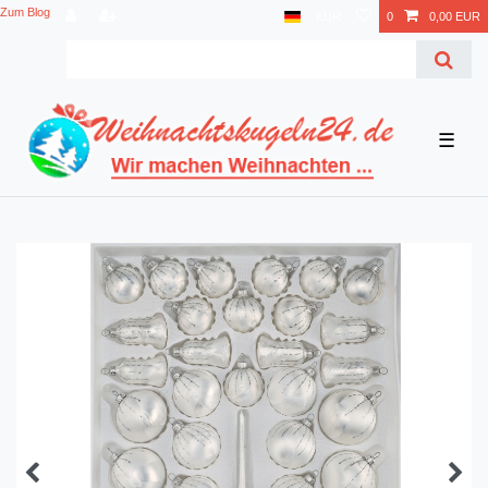
Zum Blog
EUR
0
0,00 EUR
☰