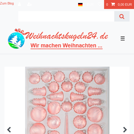
Zum Blog
EUR
0
0,00 EUR
☰