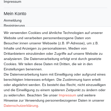
Impressum
Mein Konto
Anmeldung
Registrierung
Wunschliste
Wir verwenden Cookies und ähnliche Technologien auf unserer
Warenkorb
Website und verarbeiten personenbezogene Daten von
Besucher:innen unserer Webseite (z.B. IP-Adresse), um z.B.
Inhalte und Anzeigen zu personalisieren, Medien von
Bleiben Sie auf dem Laufenden ...
Drittanbietern einzubinden oder Zugriffe auf unsere Website zu
Newsletter
E-MAIL **
analysieren. Die Datenverarbeitung erfolgt erst durch gesetzte
Honig
Cookies. Wir teilen diese Daten mit Dritten, die wir in den
Einstellungen benennen.
Hiermit bestätige ich, dass ich die
Daten­schutz­erklärung
gelesen habe. Meine
Die Datenverarbeitung kann mit Einwilligung oder aufgrund eines
Einwilligung kann ich jederzeit widerrufen.**
berechtigten Interesses erfolgen. Die Zustimmung kann erteilt
oder abgelehnt werden. Es besteht das Recht, nicht einzuwilligen
Abonnieren
und die Einwilligung zu einem späteren Zeitpunkt zu ändern oder
** Hierbei handelt es sich um ein Pflichtfeld.
zu widerrufen. Beachten Sie unser
Impressum
und weitere
Hinweise zur Verwendung personenbezogener Daten in unserer
Daten­schutz­erklärung
.
Impressum
Daten­schutz­erklärung
AGB