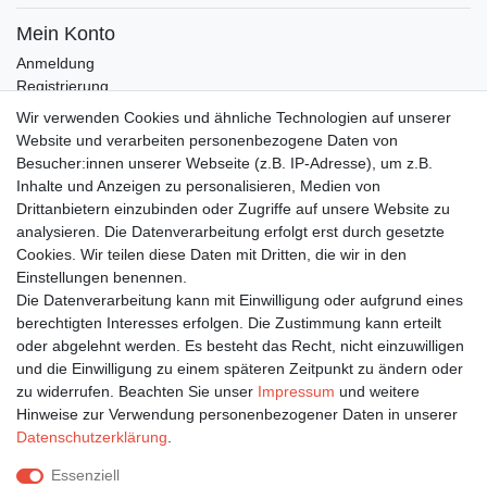
Mein Konto
Anmeldung
Registrierung
Wunschliste
Wir verwenden Cookies und ähnliche Technologien auf unserer
Warenkorb
Website und verarbeiten personenbezogene Daten von
Besucher:innen unserer Webseite (z.B. IP-Adresse), um z.B.
Inhalte und Anzeigen zu personalisieren, Medien von
Bleiben Sie auf dem Laufenden ...
Drittanbietern einzubinden oder Zugriffe auf unsere Website zu
Newsletter
E-MAIL **
analysieren. Die Datenverarbeitung erfolgt erst durch gesetzte
Honig
Cookies. Wir teilen diese Daten mit Dritten, die wir in den
Einstellungen benennen.
Hiermit bestätige ich, dass ich die
Daten­schutz­erklärung
gelesen habe. Meine
Die Datenverarbeitung kann mit Einwilligung oder aufgrund eines
Einwilligung kann ich jederzeit widerrufen.**
berechtigten Interesses erfolgen. Die Zustimmung kann erteilt
oder abgelehnt werden. Es besteht das Recht, nicht einzuwilligen
Abonnieren
und die Einwilligung zu einem späteren Zeitpunkt zu ändern oder
** Hierbei handelt es sich um ein Pflichtfeld.
zu widerrufen. Beachten Sie unser
Impressum
und weitere
Hinweise zur Verwendung personenbezogener Daten in unserer
Daten­schutz­erklärung
.
Impressum
Daten­schutz­erklärung
AGB
Essenziell