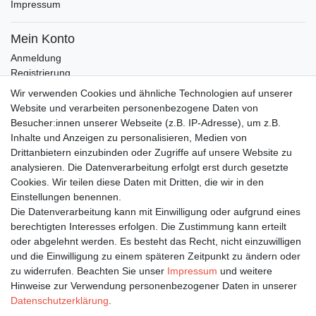
Impressum
Mein Konto
Anmeldung
Registrierung
Wunschliste
Wir verwenden Cookies und ähnliche Technologien auf unserer
Warenkorb
Website und verarbeiten personenbezogene Daten von
Besucher:innen unserer Webseite (z.B. IP-Adresse), um z.B.
Inhalte und Anzeigen zu personalisieren, Medien von
Bleiben Sie auf dem Laufenden ...
Drittanbietern einzubinden oder Zugriffe auf unsere Website zu
Newsletter
E-MAIL **
analysieren. Die Datenverarbeitung erfolgt erst durch gesetzte
Honig
Cookies. Wir teilen diese Daten mit Dritten, die wir in den
Einstellungen benennen.
Hiermit bestätige ich, dass ich die
Daten­schutz­erklärung
gelesen habe. Meine
Die Datenverarbeitung kann mit Einwilligung oder aufgrund eines
Einwilligung kann ich jederzeit widerrufen.**
berechtigten Interesses erfolgen. Die Zustimmung kann erteilt
oder abgelehnt werden. Es besteht das Recht, nicht einzuwilligen
Abonnieren
und die Einwilligung zu einem späteren Zeitpunkt zu ändern oder
** Hierbei handelt es sich um ein Pflichtfeld.
zu widerrufen. Beachten Sie unser
Impressum
und weitere
Hinweise zur Verwendung personenbezogener Daten in unserer
Daten­schutz­erklärung
.
Impressum
Daten­schutz­erklärung
AGB