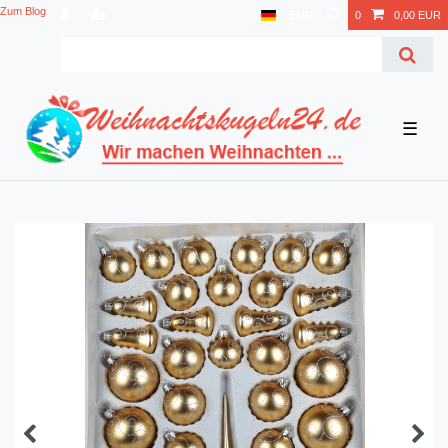
Zum Blog
EUR
0
0,00 EUR
☰