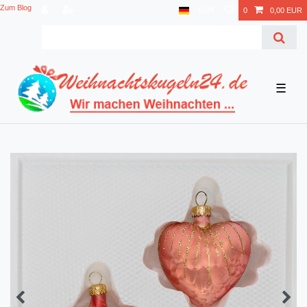
Zum Blog
EUR
0
0,00 EUR
☰