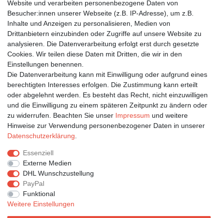
Website und verarbeiten personenbezogene Daten von
Besucher:innen unserer Webseite (z.B. IP-Adresse), um z.B.
Inhalte und Anzeigen zu personalisieren, Medien von
Bleiben Sie auf dem Laufenden ...
Drittanbietern einzubinden oder Zugriffe auf unsere Website zu
Newsletter
E-MAIL **
analysieren. Die Datenverarbeitung erfolgt erst durch gesetzte
Honig
Cookies. Wir teilen diese Daten mit Dritten, die wir in den
Einstellungen benennen.
Hiermit bestätige ich, dass ich die
Daten­schutz­erklärung
gelesen habe. Meine
Die Datenverarbeitung kann mit Einwilligung oder aufgrund eines
Einwilligung kann ich jederzeit widerrufen.**
berechtigten Interesses erfolgen. Die Zustimmung kann erteilt
oder abgelehnt werden. Es besteht das Recht, nicht einzuwilligen
Abonnieren
und die Einwilligung zu einem späteren Zeitpunkt zu ändern oder
** Hierbei handelt es sich um ein Pflichtfeld.
zu widerrufen. Beachten Sie unser
Impressum
und weitere
Hinweise zur Verwendung personenbezogener Daten in unserer
Daten­schutz­erklärung
.
Impressum
Daten­schutz­erklärung
AGB
Essenziell
Externe Medien
DHL Wunschzustellung
Widerrufs­recht
Kontakt
Vertrag widerrufen
PayPal
Funktional
Weitere Einstellungen