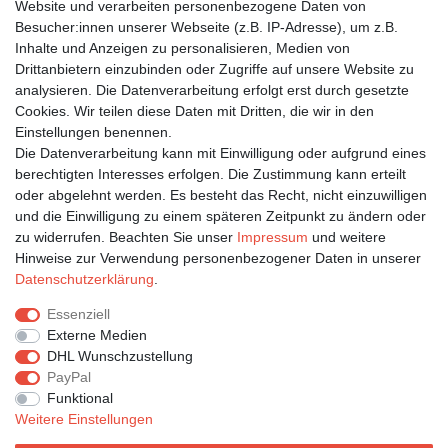
Website und verarbeiten personenbezogene Daten von
Besucher:innen unserer Webseite (z.B. IP-Adresse), um z.B.
Inhalte und Anzeigen zu personalisieren, Medien von
Bleiben Sie auf dem Laufenden ...
Drittanbietern einzubinden oder Zugriffe auf unsere Website zu
Newsletter
E-MAIL **
analysieren. Die Datenverarbeitung erfolgt erst durch gesetzte
Honig
Cookies. Wir teilen diese Daten mit Dritten, die wir in den
Einstellungen benennen.
Hiermit bestätige ich, dass ich die
Daten­schutz­erklärung
gelesen habe. Meine
Die Datenverarbeitung kann mit Einwilligung oder aufgrund eines
Einwilligung kann ich jederzeit widerrufen.**
berechtigten Interesses erfolgen. Die Zustimmung kann erteilt
oder abgelehnt werden. Es besteht das Recht, nicht einzuwilligen
Abonnieren
und die Einwilligung zu einem späteren Zeitpunkt zu ändern oder
** Hierbei handelt es sich um ein Pflichtfeld.
zu widerrufen. Beachten Sie unser
Impressum
und weitere
Hinweise zur Verwendung personenbezogener Daten in unserer
Daten­schutz­erklärung
.
Impressum
Daten­schutz­erklärung
AGB
Essenziell
Externe Medien
DHL Wunschzustellung
Widerrufs­recht
Kontakt
Vertrag widerrufen
PayPal
Funktional
Weitere Einstellungen