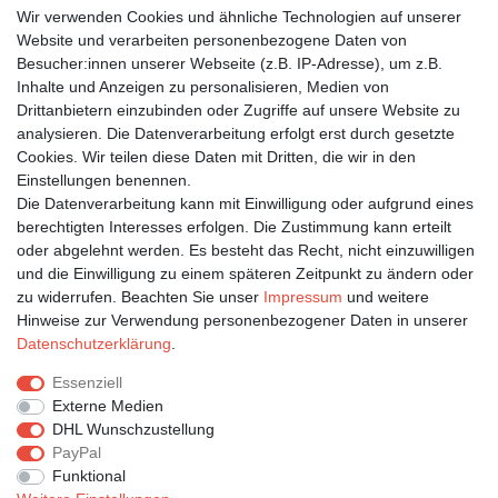
Wunschliste
Wir verwenden Cookies und ähnliche Technologien auf unserer
Warenkorb
Website und verarbeiten personenbezogene Daten von
Besucher:innen unserer Webseite (z.B. IP-Adresse), um z.B.
Inhalte und Anzeigen zu personalisieren, Medien von
Bleiben Sie auf dem Laufenden ...
Drittanbietern einzubinden oder Zugriffe auf unsere Website zu
Newsletter
E-MAIL **
analysieren. Die Datenverarbeitung erfolgt erst durch gesetzte
Honig
Cookies. Wir teilen diese Daten mit Dritten, die wir in den
Einstellungen benennen.
Hiermit bestätige ich, dass ich die
Daten­schutz­erklärung
gelesen habe. Meine
Die Datenverarbeitung kann mit Einwilligung oder aufgrund eines
Einwilligung kann ich jederzeit widerrufen.**
berechtigten Interesses erfolgen. Die Zustimmung kann erteilt
oder abgelehnt werden. Es besteht das Recht, nicht einzuwilligen
Abonnieren
und die Einwilligung zu einem späteren Zeitpunkt zu ändern oder
** Hierbei handelt es sich um ein Pflichtfeld.
zu widerrufen. Beachten Sie unser
Impressum
und weitere
Hinweise zur Verwendung personenbezogener Daten in unserer
Daten­schutz­erklärung
.
Impressum
Daten­schutz­erklärung
AGB
Essenziell
Externe Medien
DHL Wunschzustellung
Widerrufs­recht
Kontakt
Vertrag widerrufen
PayPal
Funktional