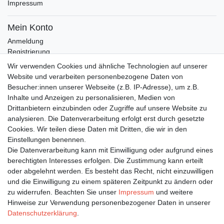
Impressum
Mein Konto
Anmeldung
Registrierung
Wunschliste
Wir verwenden Cookies und ähnliche Technologien auf unserer
Warenkorb
Website und verarbeiten personenbezogene Daten von
Besucher:innen unserer Webseite (z.B. IP-Adresse), um z.B.
Inhalte und Anzeigen zu personalisieren, Medien von
Bleiben Sie auf dem Laufenden ...
Drittanbietern einzubinden oder Zugriffe auf unsere Website zu
Newsletter
E-MAIL **
analysieren. Die Datenverarbeitung erfolgt erst durch gesetzte
Honig
Cookies. Wir teilen diese Daten mit Dritten, die wir in den
Einstellungen benennen.
Hiermit bestätige ich, dass ich die
Daten­schutz­erklärung
gelesen habe. Meine
Die Datenverarbeitung kann mit Einwilligung oder aufgrund eines
Einwilligung kann ich jederzeit widerrufen.**
berechtigten Interesses erfolgen. Die Zustimmung kann erteilt
oder abgelehnt werden. Es besteht das Recht, nicht einzuwilligen
Abonnieren
und die Einwilligung zu einem späteren Zeitpunkt zu ändern oder
** Hierbei handelt es sich um ein Pflichtfeld.
zu widerrufen. Beachten Sie unser
Impressum
und weitere
Hinweise zur Verwendung personenbezogener Daten in unserer
Daten­schutz­erklärung
.
Impressum
Daten­schutz­erklärung
AGB