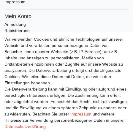
Impressum
Mein Konto
Anmeldung
Registrierung
Wunschliste
Wir verwenden Cookies und ähnliche Technologien auf unserer
Warenkorb
Website und verarbeiten personenbezogene Daten von
Besucher:innen unserer Webseite (z.B. IP-Adresse), um z.B.
Inhalte und Anzeigen zu personalisieren, Medien von
Bleiben Sie auf dem Laufenden ...
Drittanbietern einzubinden oder Zugriffe auf unsere Website zu
Newsletter
E-MAIL **
analysieren. Die Datenverarbeitung erfolgt erst durch gesetzte
Honig
Cookies. Wir teilen diese Daten mit Dritten, die wir in den
Einstellungen benennen.
Hiermit bestätige ich, dass ich die
Daten­schutz­erklärung
gelesen habe. Meine
Die Datenverarbeitung kann mit Einwilligung oder aufgrund eines
Einwilligung kann ich jederzeit widerrufen.**
berechtigten Interesses erfolgen. Die Zustimmung kann erteilt
oder abgelehnt werden. Es besteht das Recht, nicht einzuwilligen
Abonnieren
und die Einwilligung zu einem späteren Zeitpunkt zu ändern oder
** Hierbei handelt es sich um ein Pflichtfeld.
zu widerrufen. Beachten Sie unser
Impressum
und weitere
Hinweise zur Verwendung personenbezogener Daten in unserer
Daten­schutz­erklärung
.
Impressum
Daten­schutz­erklärung
AGB