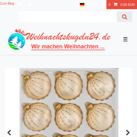
Zum Blog
EUR
0
0,00 EUR
☰