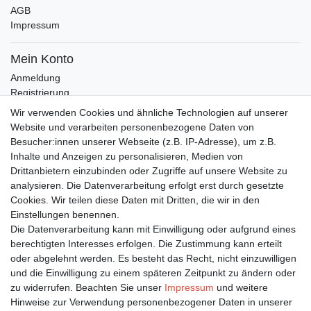
AGB
Impressum
Mein Konto
Anmeldung
Registrierung
Wunschliste
Wir verwenden Cookies und ähnliche Technologien auf unserer
Warenkorb
Website und verarbeiten personenbezogene Daten von
Besucher:innen unserer Webseite (z.B. IP-Adresse), um z.B.
Inhalte und Anzeigen zu personalisieren, Medien von
Bleiben Sie auf dem Laufenden ...
Drittanbietern einzubinden oder Zugriffe auf unsere Website zu
Newsletter
E-MAIL **
analysieren. Die Datenverarbeitung erfolgt erst durch gesetzte
Honig
Cookies. Wir teilen diese Daten mit Dritten, die wir in den
Einstellungen benennen.
Hiermit bestätige ich, dass ich die
Daten­schutz­erklärung
gelesen habe. Meine
Die Datenverarbeitung kann mit Einwilligung oder aufgrund eines
Einwilligung kann ich jederzeit widerrufen.**
berechtigten Interesses erfolgen. Die Zustimmung kann erteilt
oder abgelehnt werden. Es besteht das Recht, nicht einzuwilligen
Abonnieren
und die Einwilligung zu einem späteren Zeitpunkt zu ändern oder
** Hierbei handelt es sich um ein Pflichtfeld.
zu widerrufen. Beachten Sie unser
Impressum
und weitere
Hinweise zur Verwendung personenbezogener Daten in unserer