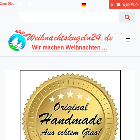
Zum Blog
EUR
0
0,00 EUR
☰