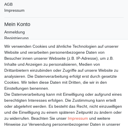
AGB
Impressum
Mein Konto
Anmeldung
Registrierung
Wunschliste
Wir verwenden Cookies und ähnliche Technologien auf unserer
Warenkorb
Website und verarbeiten personenbezogene Daten von
Besucher:innen unserer Webseite (z.B. IP-Adresse), um z.B.
Inhalte und Anzeigen zu personalisieren, Medien von
Bleiben Sie auf dem Laufenden ...
Drittanbietern einzubinden oder Zugriffe auf unsere Website zu
Newsletter
E-MAIL **
analysieren. Die Datenverarbeitung erfolgt erst durch gesetzte
Honig
Cookies. Wir teilen diese Daten mit Dritten, die wir in den
Einstellungen benennen.
Hiermit bestätige ich, dass ich die
Daten­schutz­erklärung
gelesen habe. Meine
Die Datenverarbeitung kann mit Einwilligung oder aufgrund eines
Einwilligung kann ich jederzeit widerrufen.**
berechtigten Interesses erfolgen. Die Zustimmung kann erteilt
oder abgelehnt werden. Es besteht das Recht, nicht einzuwilligen
Abonnieren
und die Einwilligung zu einem späteren Zeitpunkt zu ändern oder
** Hierbei handelt es sich um ein Pflichtfeld.
zu widerrufen. Beachten Sie unser
Impressum
und weitere
Hinweise zur Verwendung personenbezogener Daten in unserer