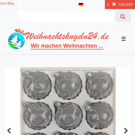
Zum Blog
EUR
0
0,00 EUR
☰